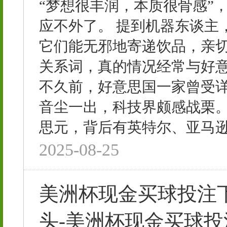
“梦想很丰润，本质很骨感”，
应不外了。 提到机器东谈主
它们能无邪地寄递饮品，亲
关系词，真的情况经常与好
不久前，好意思国一家曾受详确
音尘一出，科技界颇感战栗。
思元，背后有英特尔、亚马逊
2025-08-25
美洲杯现金买球投注
头-美洲杯现金买球投