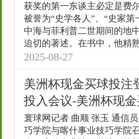
获奖的第一东谈主必定是费尔
被誉为“史学各人”、“史家第
中海与菲利普二世期间的地
迫切的著述。在书中，他精熟地
2025-08-27
美洲杯现金买球投注
投入会议-美洲杯现金
寰球网记者 曲顺 张玉 通信
巧学院与喀什事业技巧学院召