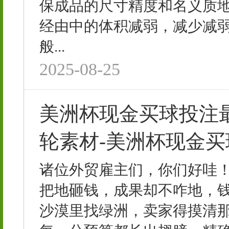
保成品的尺寸精度和名义质地
经由中的体积减弱，减少减弱
般...
2025-08-25
美洲杯现金买球投注
轮素材-美洲杯现金买
诸位外贸雇主们，你们好哇
把地砸钱，成果却不咋地，
沙漠里找绿洲，卖家得摸清