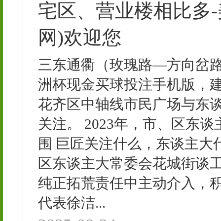
宅区、营业楼相比多-
网)欢迎您
三东通衢（玫瑰路—方向岔路
洲杯现金买球投注手机版，
花齐区中轴线市民广场与东
关注。 2023年，市、区东
围 巨匠关注什么，东谈主大
区东谈主大常委会花城街谈
纯正拓荒责任中主动介入，
代表徐洁...