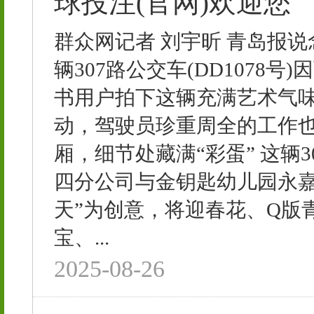
球投注(官网)欢迎您
群众网记者 刘宇昕 青岛报
辆307路公交车(DD1078
书用户拍下这辆充满艺术气
动，驾驶员珍重周全的工作也
厢，细节处藏满“彩蛋” 这辆
四分公司与金钥匙幼儿园永嘉
天”为创意，将迎春花、Q版
宝、...
2025-08-26