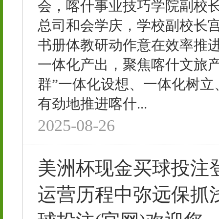
会，喀什事业技巧学院副校
总司和会学庆，学校副校长宫
书册体教研动作意在效率推进
一体化产出，聚焦喀什文旅产
群”一体化设想、一体化树立
有劲地推进喀什...
2025-08-26
美洲杯现金买球投注登
运营历程中弥远保抓