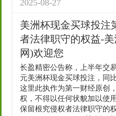
2025-08-27
美洲杯现金买球投注
者法律职守的权益-美
网)欢迎您
长盈精密公告称，上半年交易收入
元美洲杯现金买球投注，同比下
这里此执作为第一财经原创
权，不得以任何状貌加以使
保留根究侵权者法律职守的