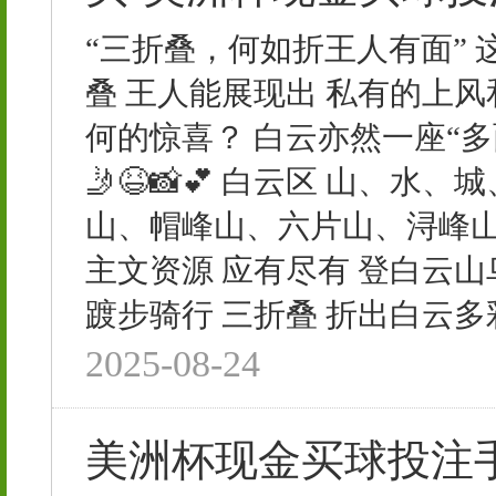
“三折叠，何如折王人有面”
叠 王人能展现出 私有的上
何的惊喜？ 白云亦然一座“多
🤳😆📸💕 白云区 山、
山、帽峰山、六片山、浔峰山
主文资源 应有尽有 登白云
踱步骑行 三折叠 折出白云多
2025-08-24
美洲杯现金买球投注